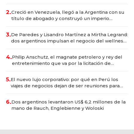
Vaca Muerta
2.
Creció en Venezuela, llegó a la Argentina con su
título de abogado y construyó un imperio
gastronómico que revoluciona las marcas "fast
premium"
3.
De Paredes y Lisandro Martínez a Mirtha Legrand:
dos argentinos impulsan el negocio del wellness
deportivo y el cuidado corporal
4.
Philip Anschutz, el magnate petrolero y rey del
entretenimiento que va por la licitación de
Tecnópolis junto a Fénix
5.
El nuevo lujo corporativo: por qué en Perú los
viajes de negocios dejan de ser reuniones para
convertirse en experiencias transformadoras
6.
Dos argentinos levantaron US$ 6,2 millones de la
mano de Rauch, Englebienne y Woloski