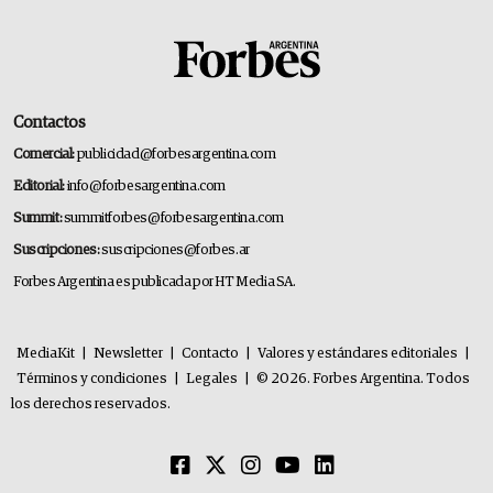
Contactos
Comercial:
publicidad@forbesargentina.com
Editorial:
info@forbesargentina.com
Summit:
summitforbes@forbesargentina.com
Suscripciones:
suscripciones@forbes.ar
Forbes Argentina es publicada por HT Media SA.
MediaKit
|
Newsletter
|
Contacto
|
Valores y estándares editoriales
|
Términos y condiciones
|
Legales
|
© 2026. Forbes Argentina. Todos
los derechos reservados.