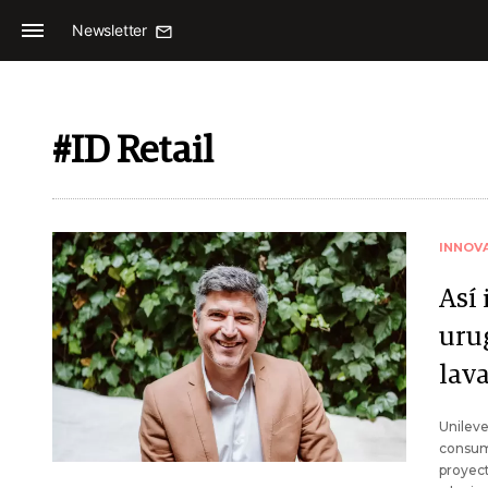
Newsletter
#ID Retail
INNOV
Así
uru
lav
Unileve
consum
proyect