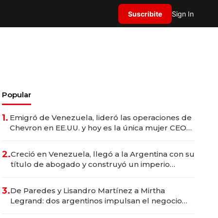
Suscribite
Sign In
Popular
1.
Emigró de Venezuela, lideró las operaciones de
Chevron en EE.UU. y hoy es la única mujer CEO
en Vaca Muerta
2.
Creció en Venezuela, llegó a la Argentina con su
título de abogado y construyó un imperio
gastronómico que revoluciona las marcas "fast
premium"
3.
De Paredes y Lisandro Martínez a Mirtha
Legrand: dos argentinos impulsan el negocio
del wellness deportivo y el cuidado corporal