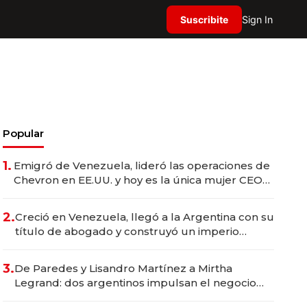
Suscribite
Sign In
Popular
1.
Emigró de Venezuela, lideró las operaciones de
Chevron en EE.UU. y hoy es la única mujer CEO
en Vaca Muerta
2.
Creció en Venezuela, llegó a la Argentina con su
título de abogado y construyó un imperio
gastronómico que revoluciona las marcas "fast
premium"
3.
De Paredes y Lisandro Martínez a Mirtha
Legrand: dos argentinos impulsan el negocio
del wellness deportivo y el cuidado corporal