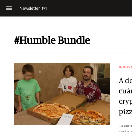
Newsletter
#Humble Bundle
INNOV
A d
cuá
cry
piz
La comp
cripto