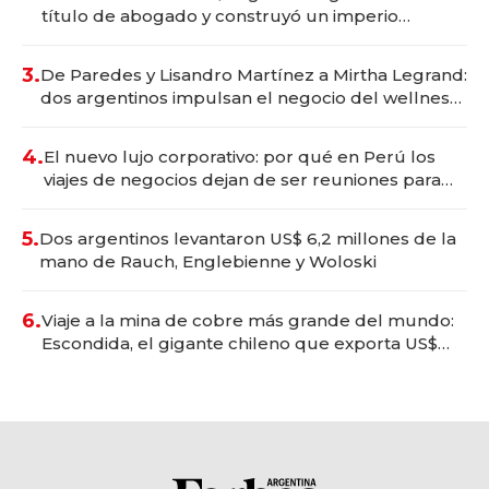
título de abogado y construyó un imperio
gastronómico que revoluciona las marcas "fast
premium"
3.
De Paredes y Lisandro Martínez a Mirtha Legrand:
dos argentinos impulsan el negocio del wellness
deportivo y el cuidado corporal
4.
El nuevo lujo corporativo: por qué en Perú los
viajes de negocios dejan de ser reuniones para
convertirse en experiencias transformadoras
5.
Dos argentinos levantaron US$ 6,2 millones de la
mano de Rauch, Englebienne y Woloski
6.
Viaje a la mina de cobre más grande del mundo:
Escondida, el gigante chileno que exporta US$
14.000 millones anuales