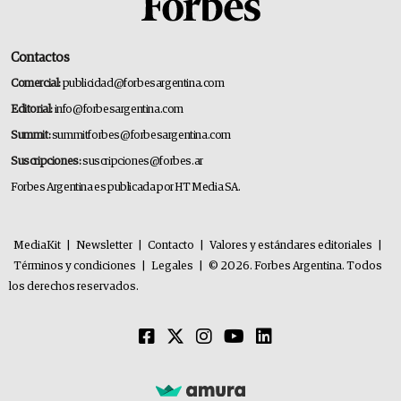
Contactos
Comercial:
publicidad@forbesargentina.com
Editorial:
info@forbesargentina.com
Summit:
summitforbes@forbesargentina.com
Suscripciones:
suscripciones@forbes.ar
Forbes Argentina es publicada por HT Media SA.
MediaKit
|
Newsletter
|
Contacto
|
Valores y estándares editoriales
|
Términos y condiciones
|
Legales
|
© 2026. Forbes Argentina. Todos
los derechos reservados.