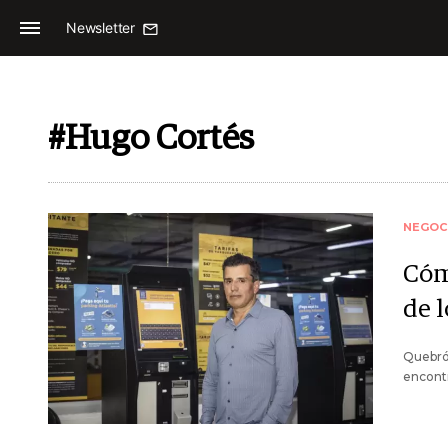
Newsletter
#Hugo Cortés
NEGOC
Cóm
de 
Quebró 
encont