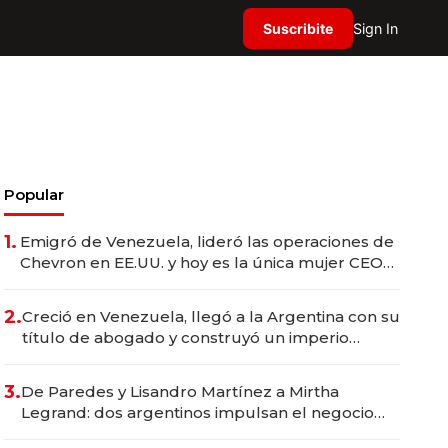
Suscribite
Sign In
Popular
1.
Emigró de Venezuela, lideró las operaciones de
Chevron en EE.UU. y hoy es la única mujer CEO
en Vaca Muerta
2.
Creció en Venezuela, llegó a la Argentina con su
título de abogado y construyó un imperio
gastronómico que revoluciona las marcas "fast
premium"
3.
De Paredes y Lisandro Martínez a Mirtha
Legrand: dos argentinos impulsan el negocio
del wellness deportivo y el cuidado corporal