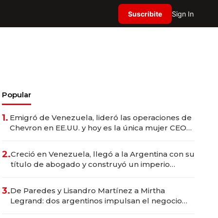
Suscribite
Sign In
Popular
1.
Emigró de Venezuela, lideró las operaciones de
Chevron en EE.UU. y hoy es la única mujer CEO
en Vaca Muerta
2.
Creció en Venezuela, llegó a la Argentina con su
título de abogado y construyó un imperio
gastronómico que revoluciona las marcas "fast
premium"
3.
De Paredes y Lisandro Martínez a Mirtha
Legrand: dos argentinos impulsan el negocio
del wellness deportivo y el cuidado corporal