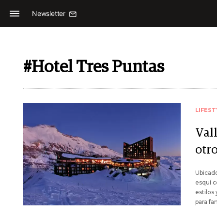
Newsletter
#Hotel Tres Puntas
LIFEST
Vall
otro
Ubicado
esquí 
estilos
para fa