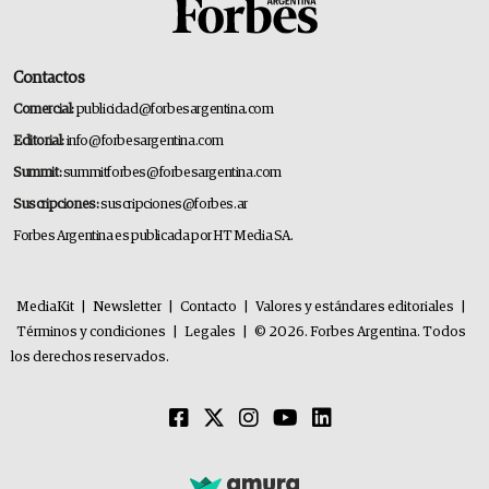
Contactos
Comercial:
publicidad@forbesargentina.com
Editorial:
info@forbesargentina.com
Summit:
summitforbes@forbesargentina.com
Suscripciones:
suscripciones@forbes.ar
Forbes Argentina es publicada por HT Media SA.
MediaKit
|
Newsletter
|
Contacto
|
Valores y estándares editoriales
|
Términos y condiciones
|
Legales
|
© 2026. Forbes Argentina. Todos
los derechos reservados.