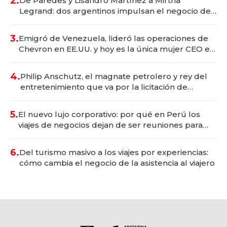
2.
De Paredes y Lisandro Martínez a Mirtha
Legrand: dos argentinos impulsan el negocio del
wellness deportivo y el cuidado corporal
3.
Emigró de Venezuela, lideró las operaciones de
Chevron en EE.UU. y hoy es la única mujer CEO en
Vaca Muerta
4.
Philip Anschutz, el magnate petrolero y rey del
entretenimiento que va por la licitación de
Tecnópolis junto a Fénix
5.
El nuevo lujo corporativo: por qué en Perú los
viajes de negocios dejan de ser reuniones para
convertirse en experiencias transformadoras
6.
Del turismo masivo a los viajes por experiencias:
cómo cambia el negocio de la asistencia al viajero