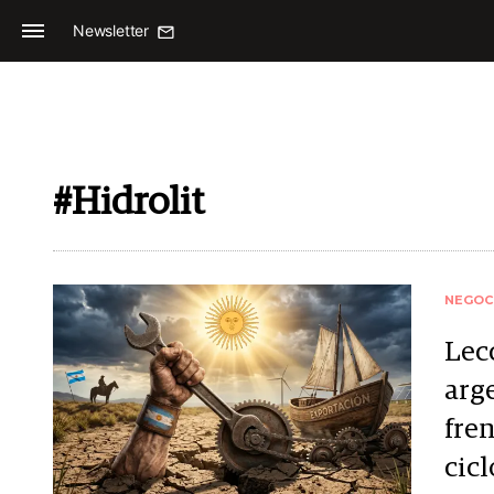
Newsletter
#Hidrolit
NEGOC
Lec
arg
fren
cicl