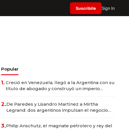
Suscribite
Sign In
Popular
1.
Creció en Venezuela, llegó a la Argentina con su
título de abogado y construyó un imperio
gastronómico que revoluciona las marcas "fast
premium"
2.
De Paredes y Lisandro Martínez a Mirtha
Legrand: dos argentinos impulsan el negocio
del wellness deportivo y el cuidado corporal
3.
Philip Anschutz, el magnate petrolero y rey del