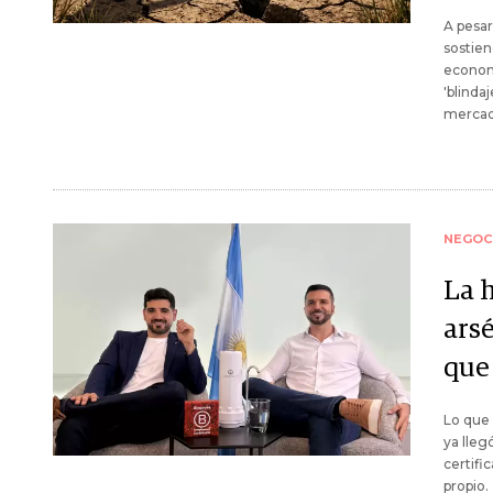
A pesar
sostien
economí
'blinda
mercad
NEGOC
La h
arsé
que
Lo que
ya lleg
certifi
propio.