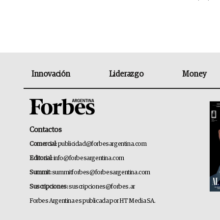
Innovación
Liderazgo
Money
Contactos
Comercial:
publicidad@forbesargentina.com
Editorial:
info@forbesargentina.com
Summit:
summitforbes@forbesargentina.com
Suscripciones:
suscripciones@forbes.ar
Forbes Argentina es publicada por HT Media SA.