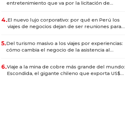
entretenimiento que va por la licitación de
Tecnópolis junto a Fénix
4.
El nuevo lujo corporativo: por qué en Perú los
viajes de negocios dejan de ser reuniones para
convertirse en experiencias transformadoras
5.
Del turismo masivo a los viajes por experiencias:
cómo cambia el negocio de la asistencia al
viajero
6.
Viaje a la mina de cobre más grande del mundo:
Escondida, el gigante chileno que exporta US$
14.000 millones anuales