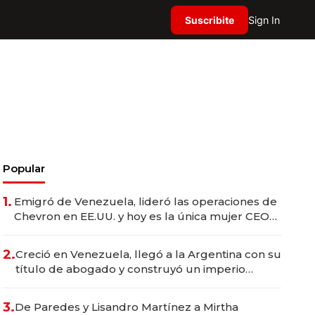
Suscribite
Sign In
Popular
1.
Emigró de Venezuela, lideró las operaciones de
Chevron en EE.UU. y hoy es la única mujer CEO
en Vaca Muerta
2.
Creció en Venezuela, llegó a la Argentina con su
título de abogado y construyó un imperio
gastronómico que revoluciona las marcas "fast
premium"
3.
De Paredes y Lisandro Martínez a Mirtha