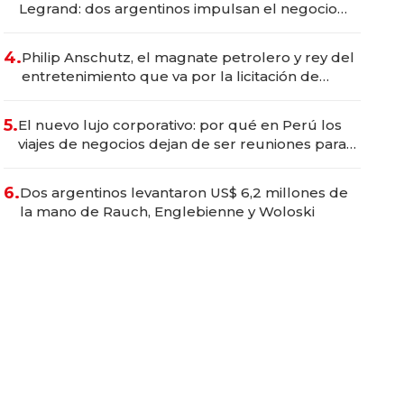
Legrand: dos argentinos impulsan el negocio
del wellness deportivo y el cuidado corporal
4.
Philip Anschutz, el magnate petrolero y rey del
entretenimiento que va por la licitación de
Tecnópolis junto a Fénix
5.
El nuevo lujo corporativo: por qué en Perú los
viajes de negocios dejan de ser reuniones para
convertirse en experiencias transformadoras
6.
Dos argentinos levantaron US$ 6,2 millones de
la mano de Rauch, Englebienne y Woloski