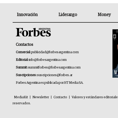
Innovación
Liderazgo
Money
Contactos
Comercial:
publicidad@forbesargentina.com
Editorial:
info@forbesargentina.com
Summit:
summitforbes@forbesargentina.com
Suscripciones:
suscripciones@forbes.ar
Forbes Argentina es publicada por HT Media SA.
MediaKit
|
Newsletter
|
Contacto
|
Valores y estándares editorial
reservados.