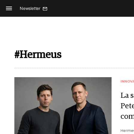
Newsletter
#Hermeus
INNOV
La 
Pet
com
Hermeus