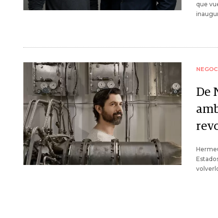
que vue
inaugur
NEGOC
De 
amb
rev
Hermeu
Estados
volverl