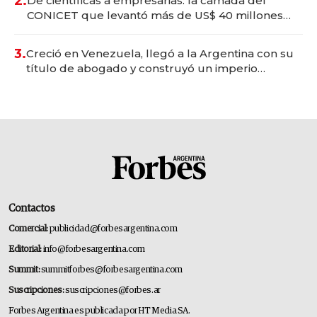
2.
De científicas a empresarias: la camada del
CONICET que levantó más de US$ 40 millones
para fundar startups biotech
3.
Creció en Venezuela, llegó a la Argentina con su
título de abogado y construyó un imperio
gastronómico que revoluciona las marcas "fast
premium"
Contactos
Comercial:
publicidad@forbesargentina.com
Editorial:
info@forbesargentina.com
Summit:
summitforbes@forbesargentina.com
Suscripciones:
suscripciones@forbes.ar
Forbes Argentina es publicada por HT Media SA.