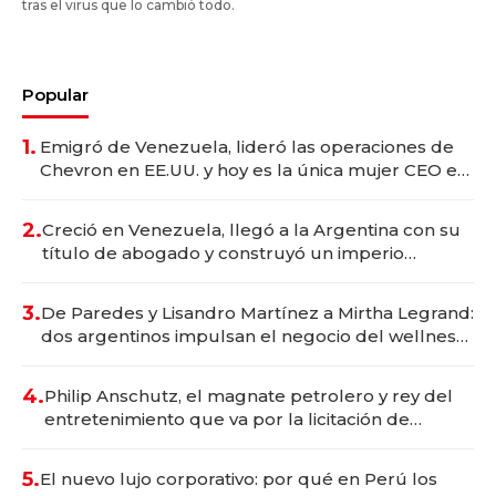
tras el virus que lo cambió todo.
Popular
1.
Emigró de Venezuela, lideró las operaciones de
Chevron en EE.UU. y hoy es la única mujer CEO en
Vaca Muerta
2.
Creció en Venezuela, llegó a la Argentina con su
título de abogado y construyó un imperio
gastronómico que revoluciona las marcas "fast
premium"
3.
De Paredes y Lisandro Martínez a Mirtha Legrand:
dos argentinos impulsan el negocio del wellness
deportivo y el cuidado corporal
4.
Philip Anschutz, el magnate petrolero y rey del
entretenimiento que va por la licitación de
Tecnópolis junto a Fénix
5.
El nuevo lujo corporativo: por qué en Perú los