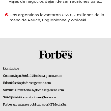
viajes de negocios dejan de ser reuniones para
convertirse en experiencias transformadoras
6.
Dos argentinos levantaron US$ 6,2 millones de la
mano de Rauch, Englebienne y Woloski
Contactos
Comercial:
publicidad@forbesargentina.com
Editorial:
info@forbesargentina.com
Summit:
summitforbes@forbesargentina.com
Suscripciones:
suscripciones@forbes.ar
Forbes Argentina es publicada por HT Media SA.