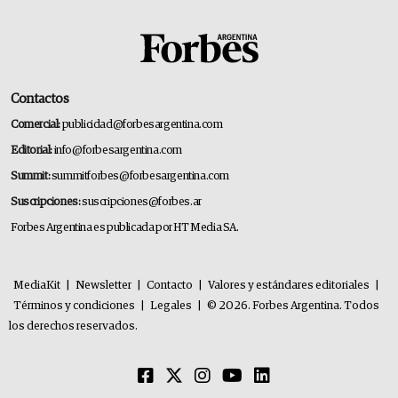
Contactos
Comercial:
publicidad@forbesargentina.com
Editorial:
info@forbesargentina.com
Summit:
summitforbes@forbesargentina.com
Suscripciones:
suscripciones@forbes.ar
Forbes Argentina es publicada por HT Media SA.
MediaKit
|
Newsletter
|
Contacto
|
Valores y estándares editoriales
|
Términos y condiciones
|
Legales
|
© 2026. Forbes Argentina. Todos
los derechos reservados.