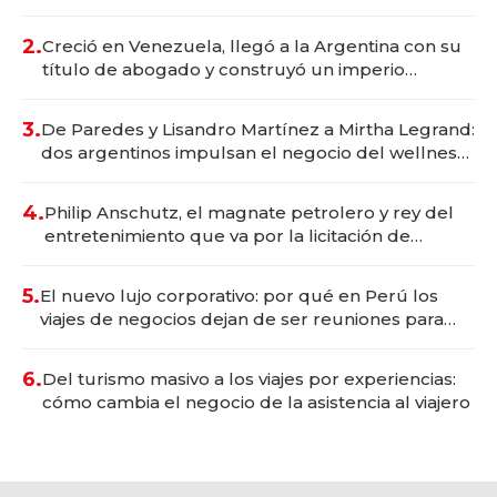
Vaca Muerta
2.
Creció en Venezuela, llegó a la Argentina con su
título de abogado y construyó un imperio
gastronómico que revoluciona las marcas "fast
premium"
3.
De Paredes y Lisandro Martínez a Mirtha Legrand:
dos argentinos impulsan el negocio del wellness
deportivo y el cuidado corporal
4.
Philip Anschutz, el magnate petrolero y rey del
entretenimiento que va por la licitación de
Tecnópolis junto a Fénix
5.
El nuevo lujo corporativo: por qué en Perú los
viajes de negocios dejan de ser reuniones para
convertirse en experiencias transformadoras
6.
Del turismo masivo a los viajes por experiencias:
cómo cambia el negocio de la asistencia al viajero