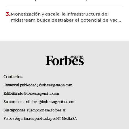
para fundar startups biotech
3.
Monetización y escala, la infraestructura del
midstream busca destrabar el potencial de Vaca
Muerta
Contactos
Comercial:
publicidad@forbesargentina.com
Editorial:
info@forbesargentina.com
Summit:
summitforbes@forbesargentina.com
Suscripciones:
suscripciones@forbes.ar
Forbes Argentina es publicada por HT Media SA.