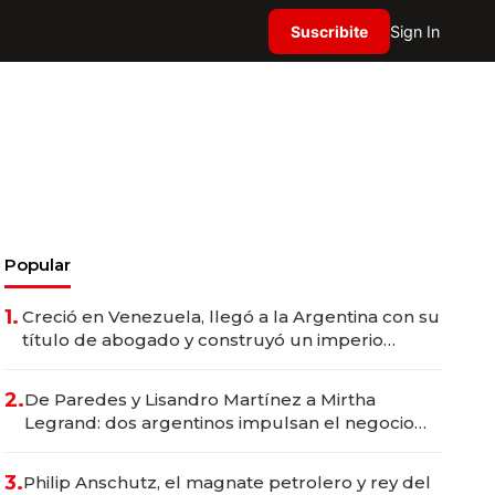
Suscribite
Sign In
Popular
1.
Creció en Venezuela, llegó a la Argentina con su
título de abogado y construyó un imperio
gastronómico que revoluciona las marcas "fast
premium"
2.
De Paredes y Lisandro Martínez a Mirtha
Legrand: dos argentinos impulsan el negocio
del wellness deportivo y el cuidado corporal
3.
Philip Anschutz, el magnate petrolero y rey del