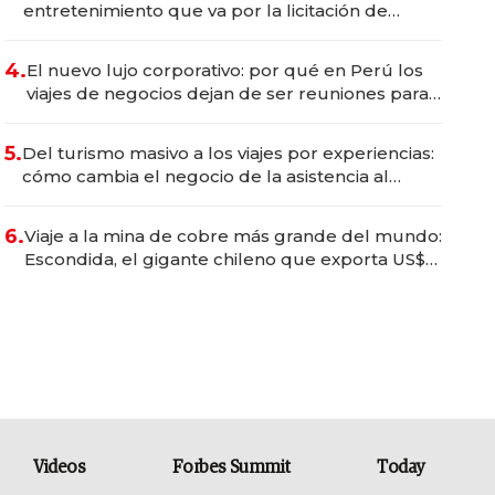
entretenimiento que va por la licitación de
Tecnópolis junto a Fénix
4.
El nuevo lujo corporativo: por qué en Perú los
viajes de negocios dejan de ser reuniones para
convertirse en experiencias transformadoras
5.
Del turismo masivo a los viajes por experiencias:
cómo cambia el negocio de la asistencia al
viajero
6.
Viaje a la mina de cobre más grande del mundo:
Escondida, el gigante chileno que exporta US$
14.000 millones anuales
Videos
Forbes Summit
Today