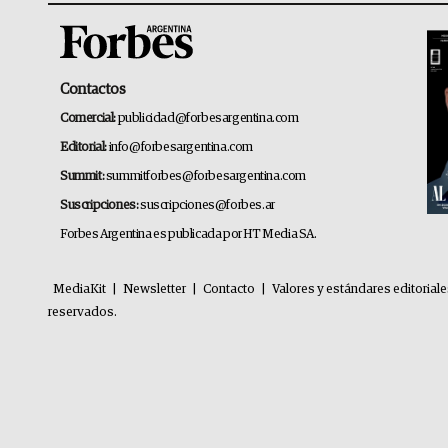
Contactos
Comercial:
publicidad@forbesargentina.com
Editorial:
info@forbesargentina.com
Summit:
summitforbes@forbesargentina.com
Suscripciones:
suscripciones@forbes.ar
Forbes Argentina es publicada por HT Media SA.
MediaKit
|
Newsletter
|
Contacto
|
Valores y estándares editorial
reservados.