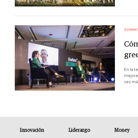
SUMMI
Cóm
gre
En la t
mejores
vez má
Innovación
Liderazgo
Money