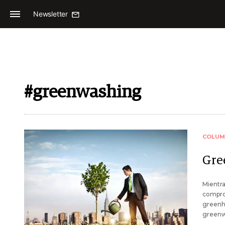
Newsletter
#greenwashing
COLUM
Gre
Mientra
comprom
greenhu
greenw