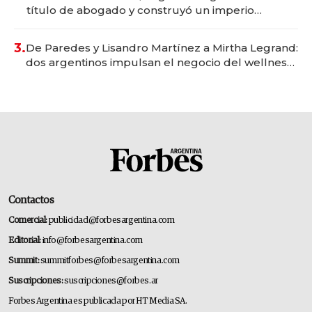
título de abogado y construyó un imperio
gastronómico que revoluciona las marcas "fast
premium"
3.
De Paredes y Lisandro Martínez a Mirtha Legrand:
dos argentinos impulsan el negocio del wellness
deportivo y el cuidado corporal
Contactos
Comercial:
publicidad@forbesargentina.com
Editorial:
info@forbesargentina.com
Summit:
summitforbes@forbesargentina.com
Suscripciones:
suscripciones@forbes.ar
Forbes Argentina es publicada por HT Media SA.