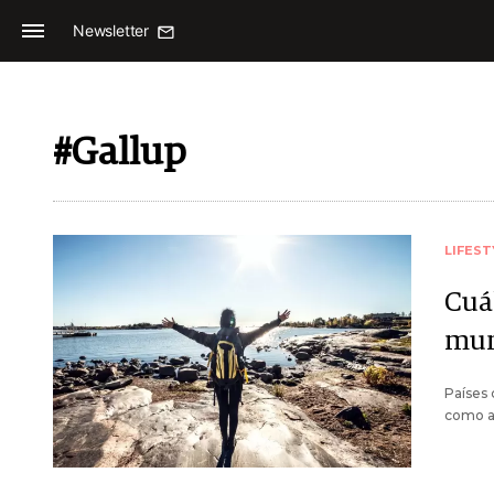
Newsletter
#Gallup
LIFEST
Cuál
mun
Países 
como al