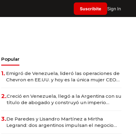
Suscribite
Sign In
Popular
1.
Emigró de Venezuela, lideró las operaciones de
Chevron en EE.UU. y hoy es la única mujer CEO
en Vaca Muerta
2.
Creció en Venezuela, llegó a la Argentina con su
título de abogado y construyó un imperio
gastronómico que revoluciona las marcas "fast
premium"
3.
De Paredes y Lisandro Martínez a Mirtha
Legrand: dos argentinos impulsan el negocio
del wellness deportivo y el cuidado corporal