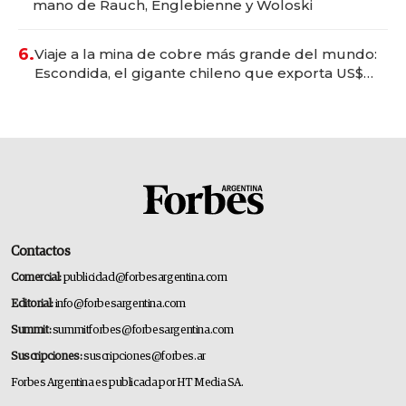
mano de Rauch, Englebienne y Woloski
6.
Viaje a la mina de cobre más grande del mundo:
Escondida, el gigante chileno que exporta US$
14.000 millones anuales
Contactos
Comercial:
publicidad@forbesargentina.com
Editorial:
info@forbesargentina.com
Summit:
summitforbes@forbesargentina.com
Suscripciones:
suscripciones@forbes.ar
Forbes Argentina es publicada por HT Media SA.