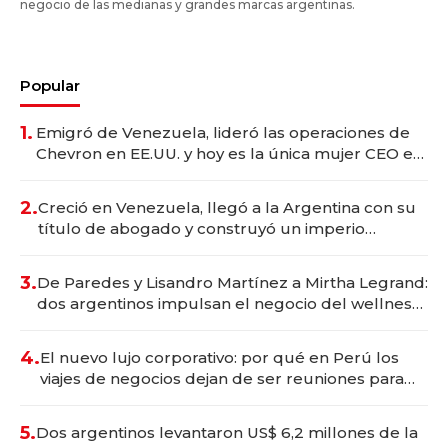
negocio de las medianas y grandes marcas argentinas.
Popular
1.
Emigró de Venezuela, lideró las operaciones de
Chevron en EE.UU. y hoy es la única mujer CEO en
Vaca Muerta
2.
Creció en Venezuela, llegó a la Argentina con su
título de abogado y construyó un imperio
gastronómico que revoluciona las marcas "fast
premium"
3.
De Paredes y Lisandro Martínez a Mirtha Legrand:
dos argentinos impulsan el negocio del wellness
deportivo y el cuidado corporal
4.
El nuevo lujo corporativo: por qué en Perú los
viajes de negocios dejan de ser reuniones para
convertirse en experiencias transformadoras
5.
Dos argentinos levantaron US$ 6,2 millones de la