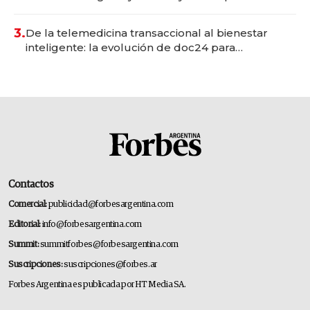
gastronómico que revoluciona las marcas "fast
premium"
3.
De la telemedicina transaccional al bienestar
inteligente: la evolución de doc24 para
transformar a las organizaciones
Contactos
Comercial:
publicidad@forbesargentina.com
Editorial:
info@forbesargentina.com
Summit:
summitforbes@forbesargentina.com
Suscripciones:
suscripciones@forbes.ar
Forbes Argentina es publicada por HT Media SA.