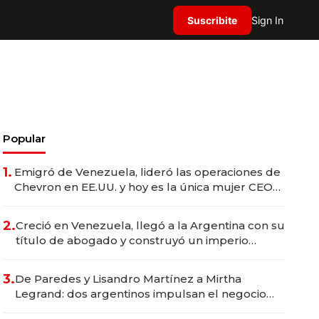
Suscribite
Sign In
Popular
1.
Emigró de Venezuela, lideró las operaciones de
Chevron en EE.UU. y hoy es la única mujer CEO
en Vaca Muerta
2.
Creció en Venezuela, llegó a la Argentina con su
título de abogado y construyó un imperio
gastronómico que revoluciona las marcas "fast
premium"
3.
De Paredes y Lisandro Martínez a Mirtha
Legrand: dos argentinos impulsan el negocio
del wellness deportivo y el cuidado corporal