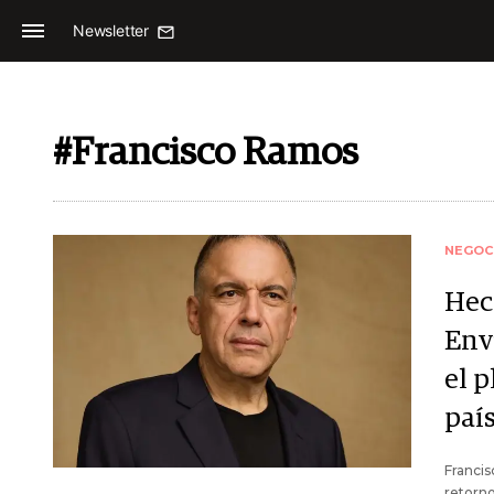
Newsletter
#Francisco Ramos
NEGOC
Hec
Env
el p
paí
Francis
retorno