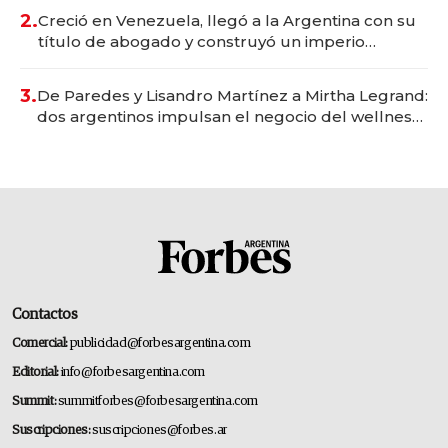
2.
Creció en Venezuela, llegó a la Argentina con su
título de abogado y construyó un imperio
gastronómico que revoluciona las marcas "fast
premium"
3.
De Paredes y Lisandro Martínez a Mirtha Legrand:
dos argentinos impulsan el negocio del wellness
deportivo y el cuidado corporal
Contactos
Comercial:
publicidad@forbesargentina.com
Editorial:
info@forbesargentina.com
Summit:
summitforbes@forbesargentina.com
Suscripciones:
suscripciones@forbes.ar