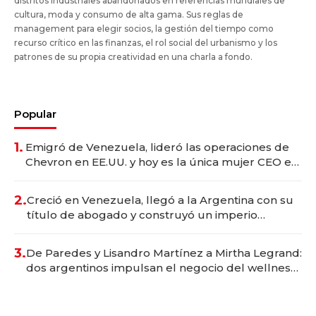
distritos industriales abandonados en referencias mundiales de
cultura, moda y consumo de alta gama. Sus reglas de
management para elegir socios, la gestión del tiempo como
recurso crítico en las finanzas, el rol social del urbanismo y los
patrones de su propia creatividad en una charla a fondo.
Popular
1.
Emigró de Venezuela, lideró las operaciones de
Chevron en EE.UU. y hoy es la única mujer CEO en
Vaca Muerta
2.
Creció en Venezuela, llegó a la Argentina con su
título de abogado y construyó un imperio
gastronómico que revoluciona las marcas "fast
premium"
3.
De Paredes y Lisandro Martínez a Mirtha Legrand:
dos argentinos impulsan el negocio del wellness
deportivo y el cuidado corporal