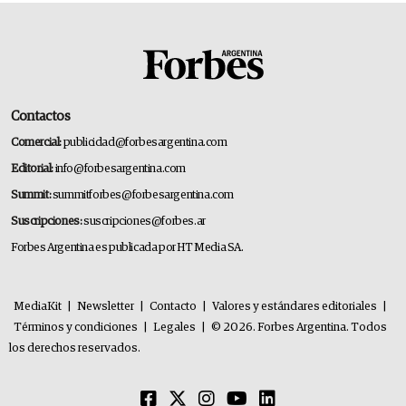
Contactos
Comercial:
publicidad@forbesargentina.com
Editorial:
info@forbesargentina.com
Summit:
summitforbes@forbesargentina.com
Suscripciones:
suscripciones@forbes.ar
Forbes Argentina es publicada por HT Media SA.
MediaKit
|
Newsletter
|
Contacto
|
Valores y estándares editoriales
|
Términos y condiciones
|
Legales
|
© 2026. Forbes Argentina. Todos
los derechos reservados.