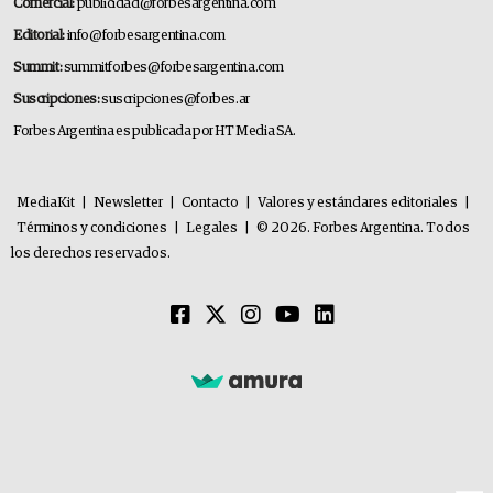
Comercial:
publicidad@forbesargentina.com
Editorial:
info@forbesargentina.com
Summit:
summitforbes@forbesargentina.com
Suscripciones:
suscripciones@forbes.ar
Forbes Argentina es publicada por HT Media SA.
MediaKit
|
Newsletter
|
Contacto
|
Valores y estándares editoriales
|
Términos y condiciones
|
Legales
|
© 2026. Forbes Argentina. Todos
los derechos reservados.