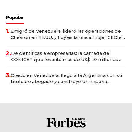
Popular
1.
Emigró de Venezuela, lideró las operaciones de
Chevron en EE.UU. y hoy es la única mujer CEO en
Vaca Muerta
2.
De científicas a empresarias: la camada del
CONICET que levantó más de US$ 40 millones
para fundar startups biotech
3.
Creció en Venezuela, llegó a la Argentina con su
título de abogado y construyó un imperio
gastronómico que revoluciona las marcas "fast
premium"