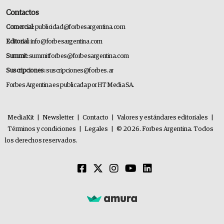
Contactos
Comercial:
publicidad@forbesargentina.com
Editorial:
info@forbesargentina.com
Summit:
summitforbes@forbesargentina.com
Suscripciones:
suscripciones@forbes.ar
Forbes Argentina es publicada por HT Media SA.
MediaKit
|
Newsletter
|
Contacto
|
Valores y estándares editoriales
|
Términos y condiciones
|
Legales
|
© 2026. Forbes Argentina. Todos
los derechos reservados.