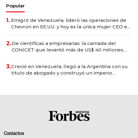
Popular
1.
Emigró de Venezuela, lideró las operaciones de
Chevron en EE.UU. y hoy es la única mujer CEO en
Vaca Muerta
2.
De científicas a empresarias: la camada del
CONICET que levantó más de US$ 40 millones
para fundar startups biotech
3.
Creció en Venezuela, llegó a la Argentina con su
título de abogado y construyó un imperio
gastronómico que revoluciona las marcas "fast
premium"
Contactos