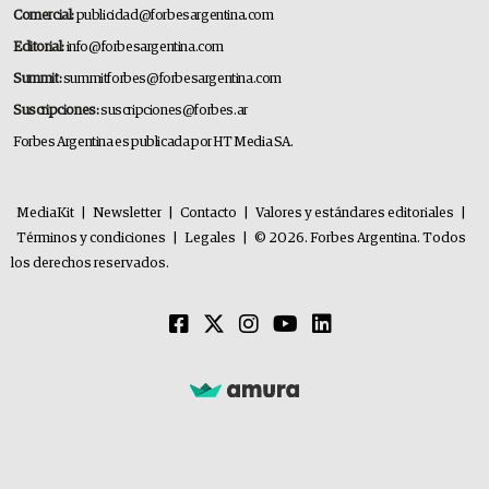
Comercial:
publicidad@forbesargentina.com
Editorial:
info@forbesargentina.com
Summit:
summitforbes@forbesargentina.com
Suscripciones:
suscripciones@forbes.ar
Forbes Argentina es publicada por HT Media SA.
MediaKit
|
Newsletter
|
Contacto
|
Valores y estándares editoriales
|
Términos y condiciones
|
Legales
|
© 2026. Forbes Argentina. Todos
los derechos reservados.