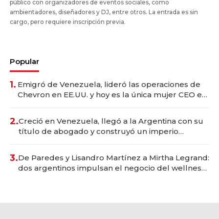
público con organizadores de eventos sociales, como
ambientadores, diseñadores y DJ, entre otros. La entrada es sin
cargo, pero requiere inscripción previa.
Popular
1.
Emigró de Venezuela, lideró las operaciones de
Chevron en EE.UU. y hoy es la única mujer CEO en
Vaca Muerta
2.
Creció en Venezuela, llegó a la Argentina con su
título de abogado y construyó un imperio
gastronómico que revoluciona las marcas "fast
premium"
3.
De Paredes y Lisandro Martínez a Mirtha Legrand:
dos argentinos impulsan el negocio del wellness
deportivo y el cuidado corporal