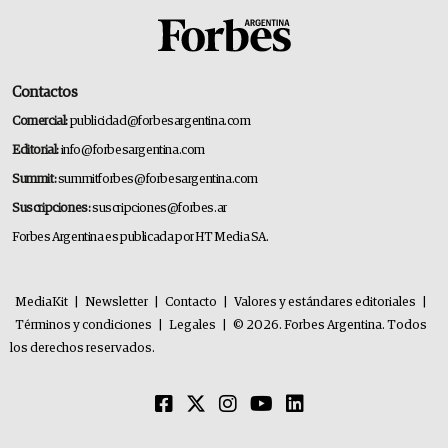
Contactos
Comercial:
publicidad@forbesargentina.com
Editorial:
info@forbesargentina.com
Summit:
summitforbes@forbesargentina.com
Suscripciones:
suscripciones@forbes.ar
Forbes Argentina es publicada por HT Media SA.
MediaKit
|
Newsletter
|
Contacto
|
Valores y estándares editoriales
|
Términos y condiciones
|
Legales
|
© 2026. Forbes Argentina. Todos
los derechos reservados.