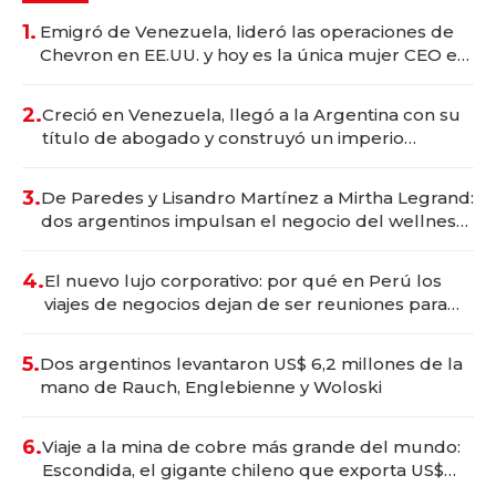
1.
Emigró de Venezuela, lideró las operaciones de
Chevron en EE.UU. y hoy es la única mujer CEO en
Vaca Muerta
2.
Creció en Venezuela, llegó a la Argentina con su
título de abogado y construyó un imperio
gastronómico que revoluciona las marcas "fast
premium"
3.
De Paredes y Lisandro Martínez a Mirtha Legrand:
dos argentinos impulsan el negocio del wellness
deportivo y el cuidado corporal
4.
El nuevo lujo corporativo: por qué en Perú los
viajes de negocios dejan de ser reuniones para
convertirse en experiencias transformadoras
5.
Dos argentinos levantaron US$ 6,2 millones de la
mano de Rauch, Englebienne y Woloski
6.
Viaje a la mina de cobre más grande del mundo:
Escondida, el gigante chileno que exporta US$
14.000 millones anuales