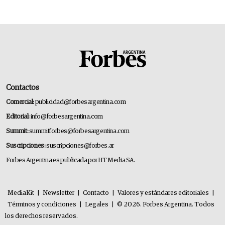
Contactos
Comercial:
publicidad@forbesargentina.com
Editorial:
info@forbesargentina.com
Summit:
summitforbes@forbesargentina.com
Suscripciones:
suscripciones@forbes.ar
Forbes Argentina es publicada por HT Media SA.
MediaKit
|
Newsletter
|
Contacto
|
Valores y estándares editoriales
|
Términos y condiciones
|
Legales
|
© 2026. Forbes Argentina. Todos
los derechos reservados.