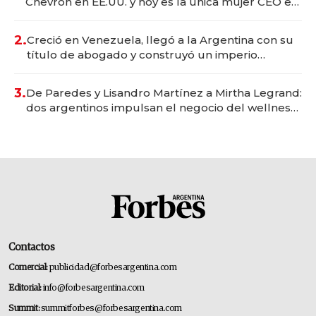
Chevron en EE.UU. y hoy es la única mujer CEO en
Vaca Muerta
2.
Creció en Venezuela, llegó a la Argentina con su
título de abogado y construyó un imperio
gastronómico que revoluciona las marcas "fast
premium"
3.
De Paredes y Lisandro Martínez a Mirtha Legrand:
dos argentinos impulsan el negocio del wellness
deportivo y el cuidado corporal
Contactos
Comercial:
publicidad@forbesargentina.com
Editorial:
info@forbesargentina.com
Summit:
summitforbes@forbesargentina.com