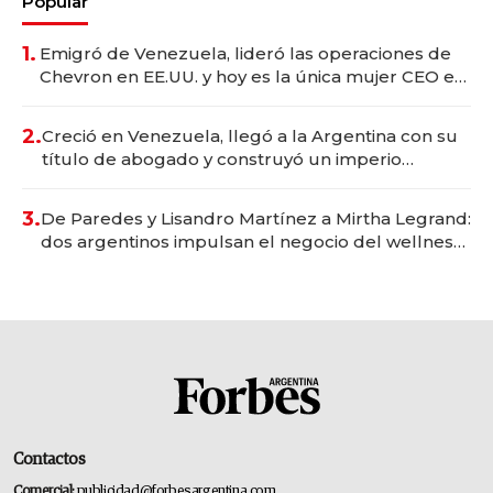
Popular
1.
Emigró de Venezuela, lideró las operaciones de
Chevron en EE.UU. y hoy es la única mujer CEO en
Vaca Muerta
2.
Creció en Venezuela, llegó a la Argentina con su
título de abogado y construyó un imperio
gastronómico que revoluciona las marcas "fast
premium"
3.
De Paredes y Lisandro Martínez a Mirtha Legrand:
dos argentinos impulsan el negocio del wellness
deportivo y el cuidado corporal
Contactos
Comercial:
publicidad@forbesargentina.com