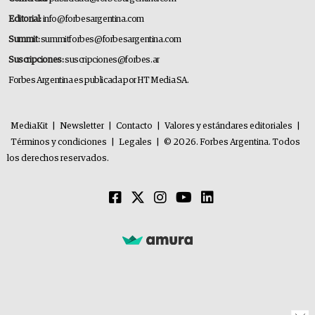
Editorial:
info@forbesargentina.com
Summit:
summitforbes@forbesargentina.com
Suscripciones:
suscripciones@forbes.ar
Forbes Argentina es publicada por HT Media SA.
MediaKit
|
Newsletter
|
Contacto
|
Valores y estándares editoriales
|
Términos y condiciones
|
Legales
|
© 2026. Forbes Argentina. Todos
los derechos reservados.