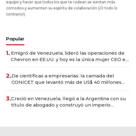
equipo y hacer que todos los que te rodean se sientan más
cómodos y aumenten su espíritu de colaboración (¡O todo lo
contrario!).
Popular
1.
Emigró de Venezuela, lideró las operaciones de
Chevron en EE.UU. y hoy es la única mujer CEO en
Vaca Muerta
2.
De científicas a empresarias: la camada del
CONICET que levantó más de US$ 40 millones
para fundar startups biotech
3.
Creció en Venezuela, llegó a la Argentina con su
título de abogado y construyó un imperio
gastronómico que revoluciona las marcas "fast
premium"