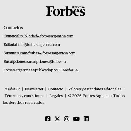
Contactos
Comercial:
publicidad@forbesargentina.com
Editorial:
info@forbesargentina.com
Summit:
summitforbes@forbesargentina.com
Suscripciones:
suscripciones@forbes.ar
Forbes Argentina es publicada por HT Media SA.
MediaKit
|
Newsletter
|
Contacto
|
Valores y estándares editoriales
|
Términos y condiciones
|
Legales
|
© 2026. Forbes Argentina. Todos
los derechos reservados.