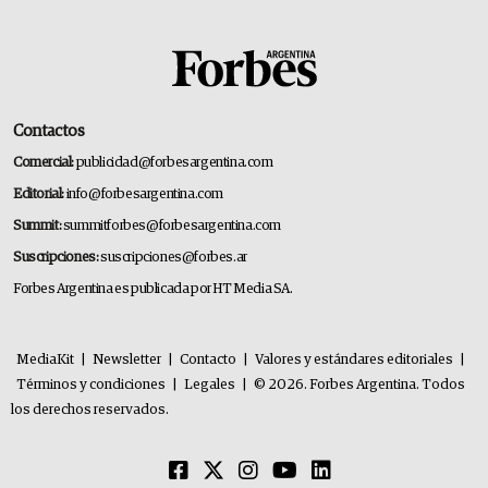
Contactos
Comercial:
publicidad@forbesargentina.com
Editorial:
info@forbesargentina.com
Summit:
summitforbes@forbesargentina.com
Suscripciones:
suscripciones@forbes.ar
Forbes Argentina es publicada por HT Media SA.
MediaKit
|
Newsletter
|
Contacto
|
Valores y estándares editoriales
|
Términos y condiciones
|
Legales
|
© 2026. Forbes Argentina. Todos
los derechos reservados.