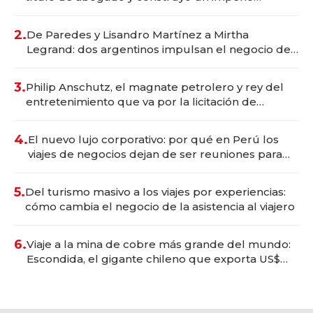
gastronómico que revoluciona las marcas "fast
premium"
2.
De Paredes y Lisandro Martínez a Mirtha
Legrand: dos argentinos impulsan el negocio del
wellness deportivo y el cuidado corporal
3.
Philip Anschutz, el magnate petrolero y rey del
entretenimiento que va por la licitación de
Tecnópolis junto a Fénix
4.
El nuevo lujo corporativo: por qué en Perú los
viajes de negocios dejan de ser reuniones para
convertirse en experiencias transformadoras
5.
Del turismo masivo a los viajes por experiencias:
cómo cambia el negocio de la asistencia al viajero
6.
Viaje a la mina de cobre más grande del mundo:
Escondida, el gigante chileno que exporta US$
14.000 millones anuales