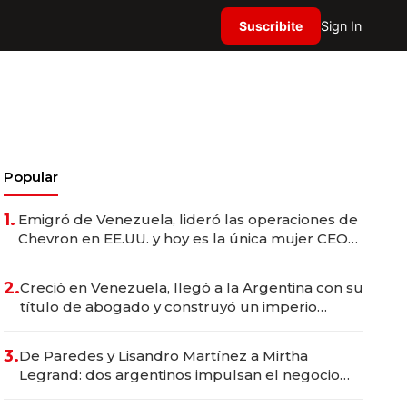
Suscribite
Sign In
Popular
1.
Emigró de Venezuela, lideró las operaciones de
Chevron en EE.UU. y hoy es la única mujer CEO
en Vaca Muerta
2.
Creció en Venezuela, llegó a la Argentina con su
título de abogado y construyó un imperio
gastronómico que revoluciona las marcas "fast
premium"
3.
De Paredes y Lisandro Martínez a Mirtha
Legrand: dos argentinos impulsan el negocio
del wellness deportivo y el cuidado corporal