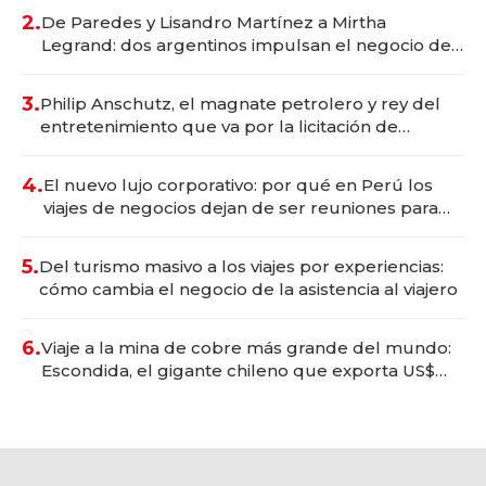
premium"
2.
De Paredes y Lisandro Martínez a Mirtha
Legrand: dos argentinos impulsan el negocio del
wellness deportivo y el cuidado corporal
3.
Philip Anschutz, el magnate petrolero y rey del
entretenimiento que va por la licitación de
Tecnópolis junto a Fénix
4.
El nuevo lujo corporativo: por qué en Perú los
viajes de negocios dejan de ser reuniones para
convertirse en experiencias transformadoras
5.
Del turismo masivo a los viajes por experiencias:
cómo cambia el negocio de la asistencia al viajero
6.
Viaje a la mina de cobre más grande del mundo:
Escondida, el gigante chileno que exporta US$
14.000 millones anuales