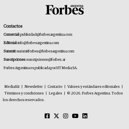
Contactos
Comercial:
publicidad@forbesargentina.com
Editorial:
info@forbesargentina.com
Summit:
summitforbes@forbesargentina.com
Suscripciones:
suscripciones@forbes.ar
Forbes Argentina es publicada por HT Media SA.
MediaKit
|
Newsletter
|
Contacto
|
Valores y estándares editoriales
|
Términos y condiciones
|
Legales
|
© 2026. Forbes Argentina. Todos
los derechos reservados.