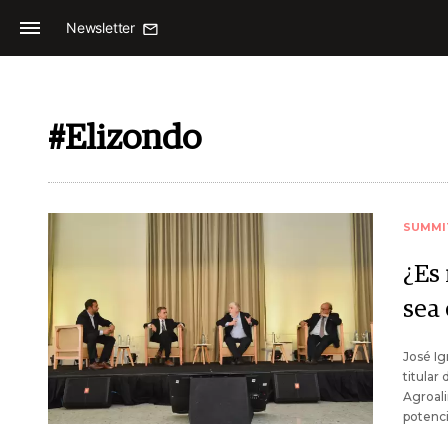
Newsletter
#Elizondo
SUMMI
¿Es
sea
José Ig
titular
Agroali
potenci