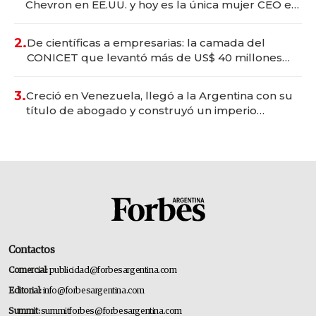
Chevron en EE.UU. y hoy es la única mujer CEO en
Vaca Muerta
2.
De científicas a empresarias: la camada del
CONICET que levantó más de US$ 40 millones
para fundar startups biotech
3.
Creció en Venezuela, llegó a la Argentina con su
título de abogado y construyó un imperio
gastronómico que revoluciona las marcas "fast
premium"
Contactos
Comercial:
publicidad@forbesargentina.com
Editorial:
info@forbesargentina.com
Summit:
summitforbes@forbesargentina.com