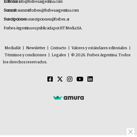
Editorial:
info@forbesargentina.com
Summit:
summitforbes@forbesargentina.com
Suscripciones:
suscripciones@forbes.ar
Forbes Argentina es publicada por HT Media SA.
MediaKit
|
Newsletter
|
Contacto
|
Valores y estándares editoriales
|
Términos y condiciones
|
Legales
|
© 2026. Forbes Argentina. Todos
los derechos reservados.