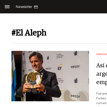
Newsletter
#El Aleph
INNOV
Así 
arg
emp
Fue pre
Forbes
comenz