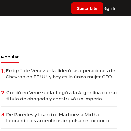
Suscribite
Sign In
Popular
1.
Emigró de Venezuela, lideró las operaciones de
Chevron en EE.UU. y hoy es la única mujer CEO
en Vaca Muerta
2.
Creció en Venezuela, llegó a la Argentina con su
título de abogado y construyó un imperio
gastronómico que revoluciona las marcas "fast
premium"
3.
De Paredes y Lisandro Martínez a Mirtha
Legrand: dos argentinos impulsan el negocio
del wellness deportivo y el cuidado corporal