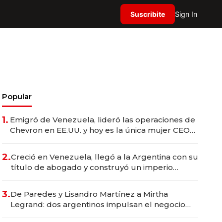
Suscribite
Sign In
Popular
1.
Emigró de Venezuela, lideró las operaciones de
Chevron en EE.UU. y hoy es la única mujer CEO
en Vaca Muerta
2.
Creció en Venezuela, llegó a la Argentina con su
título de abogado y construyó un imperio
gastronómico que revoluciona las marcas "fast
premium"
3.
De Paredes y Lisandro Martínez a Mirtha
Legrand: dos argentinos impulsan el negocio
del wellness deportivo y el cuidado corporal