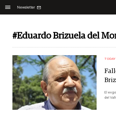
Newsletter
#Eduardo Brizuela del Mo
TODAY
Fal
Bri
El exg
del Val