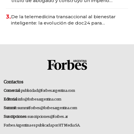
título de abogado y construyó un imperio
gastronómico que revoluciona las marcas "fast
premium"
3.
De la telemedicina transaccional al bienestar
inteligente: la evolución de doc24 para
transformar a las organizaciones
Contactos
Comercial:
publicidad@forbesargentina.com
Editorial:
info@forbesargentina.com
Summit:
summitforbes@forbesargentina.com
Suscripciones:
suscripciones@forbes.ar
Forbes Argentina es publicada por HT Media SA.