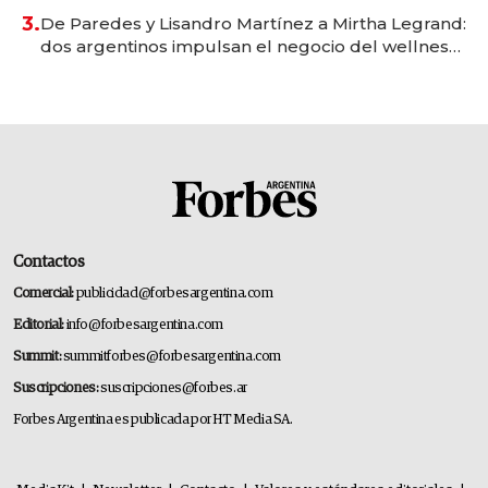
premium"
3.
De Paredes y Lisandro Martínez a Mirtha Legrand:
dos argentinos impulsan el negocio del wellness
deportivo y el cuidado corporal
Contactos
Comercial:
publicidad@forbesargentina.com
Editorial:
info@forbesargentina.com
Summit:
summitforbes@forbesargentina.com
Suscripciones:
suscripciones@forbes.ar
Forbes Argentina es publicada por HT Media SA.