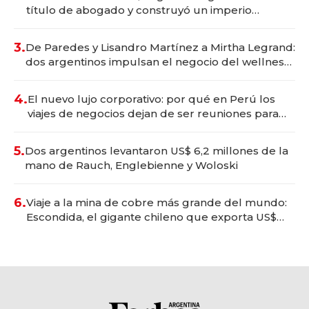
título de abogado y construyó un imperio
gastronómico que revoluciona las marcas "fast
premium"
3.
De Paredes y Lisandro Martínez a Mirtha Legrand:
dos argentinos impulsan el negocio del wellness
deportivo y el cuidado corporal
4.
El nuevo lujo corporativo: por qué en Perú los
viajes de negocios dejan de ser reuniones para
convertirse en experiencias transformadoras
5.
Dos argentinos levantaron US$ 6,2 millones de la
mano de Rauch, Englebienne y Woloski
6.
Viaje a la mina de cobre más grande del mundo:
Escondida, el gigante chileno que exporta US$
14.000 millones anuales