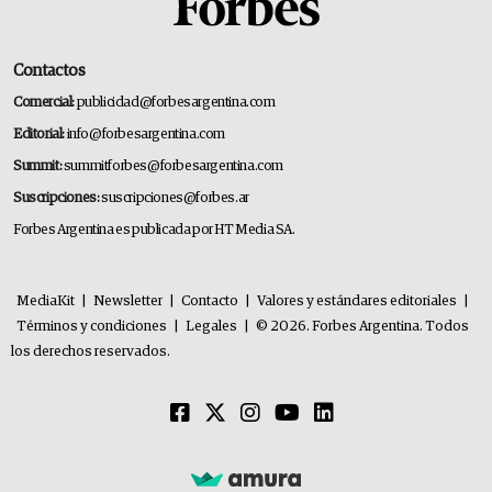
Contactos
Comercial:
publicidad@forbesargentina.com
Editorial:
info@forbesargentina.com
Summit:
summitforbes@forbesargentina.com
Suscripciones:
suscripciones@forbes.ar
Forbes Argentina es publicada por HT Media SA.
MediaKit
|
Newsletter
|
Contacto
|
Valores y estándares editoriales
|
Términos y condiciones
|
Legales
|
© 2026. Forbes Argentina. Todos
los derechos reservados.