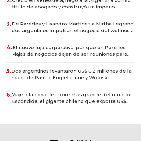
2.
Creció en Venezuela, llegó a la Argentina con su
título de abogado y construyó un imperio
gastronómico que revoluciona las marcas "fast
premium"
3.
De Paredes y Lisandro Martínez a Mirtha Legrand:
dos argentinos impulsan el negocio del wellness
deportivo y el cuidado corporal
4.
El nuevo lujo corporativo: por qué en Perú los
viajes de negocios dejan de ser reuniones para
convertirse en experiencias transformadoras
5.
Dos argentinos levantaron US$ 6,2 millones de la
mano de Rauch, Englebienne y Woloski
6.
Viaje a la mina de cobre más grande del mundo:
Escondida, el gigante chileno que exporta US$
14.000 millones anuales