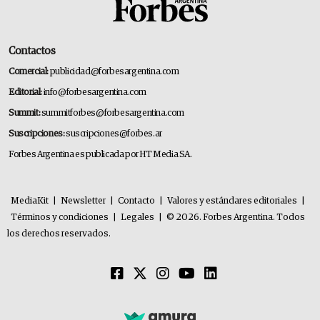
Contactos
Comercial:
publicidad@forbesargentina.com
Editorial:
info@forbesargentina.com
Summit:
summitforbes@forbesargentina.com
Suscripciones:
suscripciones@forbes.ar
Forbes Argentina es publicada por HT Media SA.
MediaKit
|
Newsletter
|
Contacto
|
Valores y estándares editoriales
|
Términos y condiciones
|
Legales
|
© 2026. Forbes Argentina. Todos
los derechos reservados.