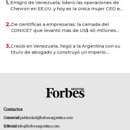
1.
Emigró de Venezuela, lideró las operaciones de
Chevron en EE.UU. y hoy es la única mujer CEO en
Vaca Muerta
2.
De científicas a empresarias: la camada del
CONICET que levantó más de US$ 40 millones
para fundar startups biotech
3.
Creció en Venezuela, llegó a la Argentina con su
título de abogado y construyó un imperio
gastronómico que revoluciona las marcas "fast
premium"
Contactos
Comercial:
publicidad@forbesargentina.com
Editorial:
info@forbesargentina.com