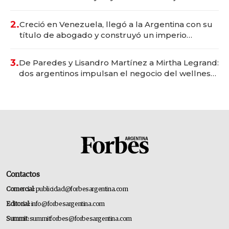
Vaca Muerta
2.
Creció en Venezuela, llegó a la Argentina con su
título de abogado y construyó un imperio
gastronómico que revoluciona las marcas "fast
premium"
3.
De Paredes y Lisandro Martínez a Mirtha Legrand:
dos argentinos impulsan el negocio del wellness
deportivo y el cuidado corporal
Contactos
Comercial:
publicidad@forbesargentina.com
Editorial:
info@forbesargentina.com
Summit:
summitforbes@forbesargentina.com