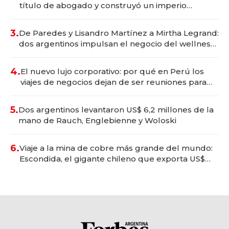
título de abogado y construyó un imperio
gastronómico que revoluciona las marcas "fast
premium"
3.
De Paredes y Lisandro Martínez a Mirtha Legrand:
dos argentinos impulsan el negocio del wellness
deportivo y el cuidado corporal
4.
El nuevo lujo corporativo: por qué en Perú los
viajes de negocios dejan de ser reuniones para
convertirse en experiencias transformadoras
5.
Dos argentinos levantaron US$ 6,2 millones de la
mano de Rauch, Englebienne y Woloski
6.
Viaje a la mina de cobre más grande del mundo:
Escondida, el gigante chileno que exporta US$
14.000 millones anuales