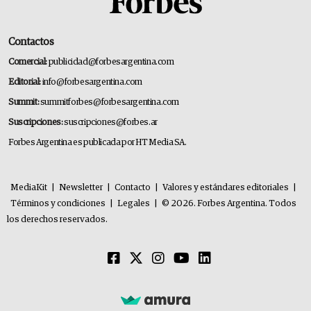
Contactos
Comercial:
publicidad@forbesargentina.com
Editorial:
info@forbesargentina.com
Summit:
summitforbes@forbesargentina.com
Suscripciones:
suscripciones@forbes.ar
Forbes Argentina es publicada por HT Media SA.
MediaKit
|
Newsletter
|
Contacto
|
Valores y estándares editoriales
|
Términos y condiciones
|
Legales
|
© 2026. Forbes Argentina. Todos
los derechos reservados.