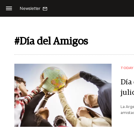
Newsletter
#Día del Amigos
TODAY
Día 
juli
La Arge
amistad