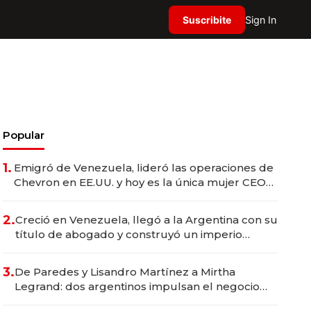
Suscribite
Sign In
Popular
1.
Emigró de Venezuela, lideró las operaciones de
Chevron en EE.UU. y hoy es la única mujer CEO
en Vaca Muerta
2.
Creció en Venezuela, llegó a la Argentina con su
título de abogado y construyó un imperio
gastronómico que revoluciona las marcas "fast
premium"
3.
De Paredes y Lisandro Martínez a Mirtha
Legrand: dos argentinos impulsan el negocio
del wellness deportivo y el cuidado corporal