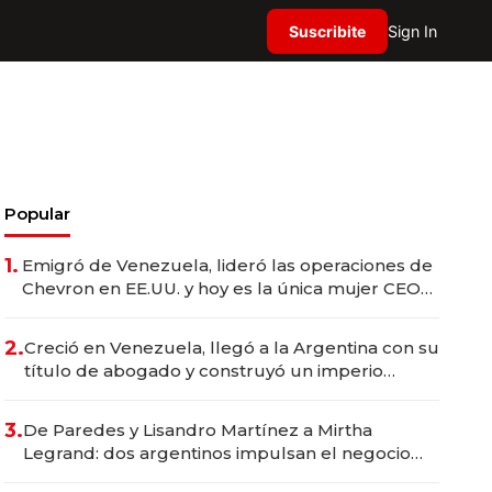
Suscribite
Sign In
Popular
1.
Emigró de Venezuela, lideró las operaciones de
Chevron en EE.UU. y hoy es la única mujer CEO
en Vaca Muerta
2.
Creció en Venezuela, llegó a la Argentina con su
título de abogado y construyó un imperio
gastronómico que revoluciona las marcas "fast
premium"
3.
De Paredes y Lisandro Martínez a Mirtha
Legrand: dos argentinos impulsan el negocio
del wellness deportivo y el cuidado corporal