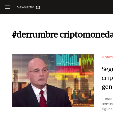
Newsletter
#derrumbre criptomoned
MONE
Segú
cri
gen
El espe
termine
alguno