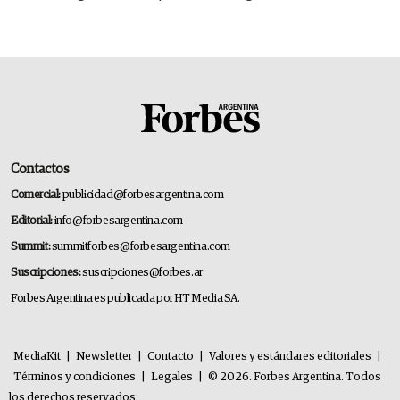
deportivo y el cuidado corporal
Contactos
Comercial:
publicidad@forbesargentina.com
Editorial:
info@forbesargentina.com
Summit:
summitforbes@forbesargentina.com
Suscripciones:
suscripciones@forbes.ar
Forbes Argentina es publicada por HT Media SA.
MediaKit
|
Newsletter
|
Contacto
|
Valores y estándares editoriales
|
Términos y condiciones
|
Legales
|
© 2026. Forbes Argentina. Todos
los derechos reservados.