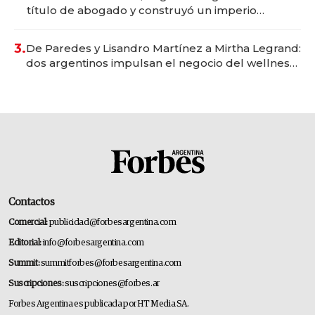
título de abogado y construyó un imperio
gastronómico que revoluciona las marcas "fast
premium"
3.
De Paredes y Lisandro Martínez a Mirtha Legrand:
dos argentinos impulsan el negocio del wellness
deportivo y el cuidado corporal
Contactos
Comercial:
publicidad@forbesargentina.com
Editorial:
info@forbesargentina.com
Summit:
summitforbes@forbesargentina.com
Suscripciones:
suscripciones@forbes.ar
Forbes Argentina es publicada por HT Media SA.