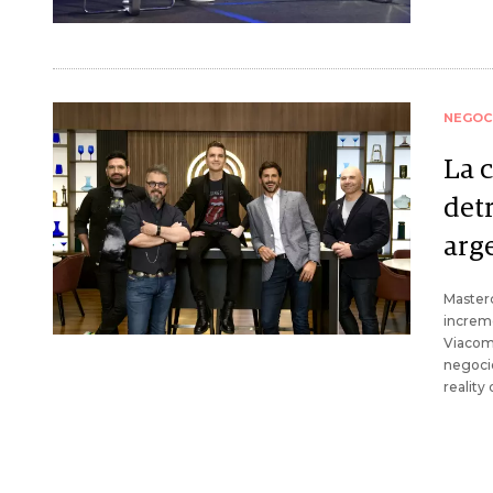
NEGOC
La 
det
arg
Master
increm
ViacomC
negocio
realit