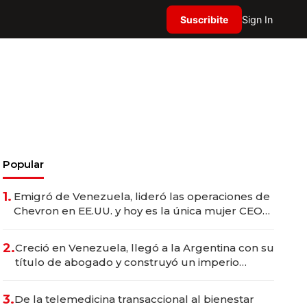
Suscribite
Sign In
Popular
1.
Emigró de Venezuela, lideró las operaciones de
Chevron en EE.UU. y hoy es la única mujer CEO
en Vaca Muerta
2.
Creció en Venezuela, llegó a la Argentina con su
título de abogado y construyó un imperio
gastronómico que revoluciona las marcas "fast
premium"
3.
De la telemedicina transaccional al bienestar