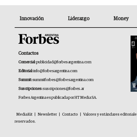
Innovación
Liderazgo
Money
Contactos
Comercial:
publicidad@forbesargentina.com
Editorial:
info@forbesargentina.com
Summit:
summitforbes@forbesargentina.com
Suscripciones:
suscripciones@forbes.ar
Forbes Argentina es publicada por HT Media SA.
MediaKit
|
Newsletter
|
Contacto
|
Valores y estándares editorial
reservados.