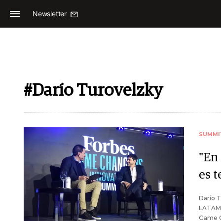
Newsletter
#Darío Turovelzky
SUMMI
"En 
es 
Darío T
LATAM S
Game C