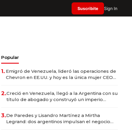
Suscribite
Sign In
Popular
1.
Emigró de Venezuela, lideró las operaciones de
Chevron en EE.UU. y hoy es la única mujer CEO
en Vaca Muerta
2.
Creció en Venezuela, llegó a la Argentina con su
título de abogado y construyó un imperio
gastronómico que revoluciona las marcas "fast
premium"
3.
De Paredes y Lisandro Martínez a Mirtha
Legrand: dos argentinos impulsan el negocio
del wellness deportivo y el cuidado corporal